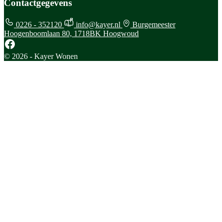
Contactgegevens
0226 - 352120
info@kayer.nl
Burgemeester
Hoogenboomlaan 80, 1718BK Hoogwoud
© 2026 - Kayer Wonen