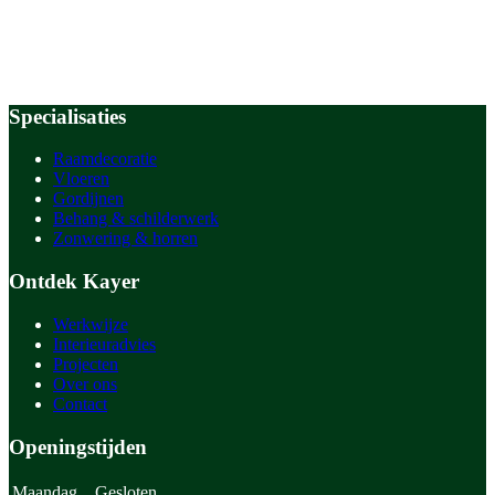
Specialisaties
Raamdecoratie
Vloeren
Gordijnen
Behang & schilderwerk
Zonwering & horren
Ontdek Kayer
Werkwijze
Interieuradvies
Projecten
Over ons
Contact
Openingstijden
Maandag
Gesloten