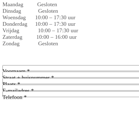
Maandag Gesloten
Dinsdag Gesloten
Woensdag 10:00 – 17:30 uur
Donderdag 10:00 – 17:30 uur
Vrijdag 10:00 – 17:30 uur
Zaterdag 10:00 – 16:00 uur
Zondag Gesloten
Naam
*
Voornaam *
Voornaam
Adres
*
Straat + huisnummer *
Straat
Plaats *
+
Plaats
E-
E-mailadres *
huisnummer
mailadres
Telefoon
*
*
Telefoon *
Opmerkingen