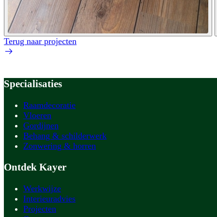
Terug naar projecten
Specialisaties
Raamdecoratie
Vloeren
Gordijnen
Behang & schilderwerk
Zonwering & horren
Ontdek Kayer
Werkwijze
Interieuradvies
Projecten