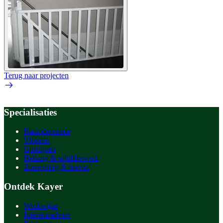
Terug naar projecten
Specialisaties
Raamdecoratie
Vloeren
Gordijnen
Behang & schilderwerk
Zonwering & horren
Ontdek Kayer
Werkwijze
Interieuradvies